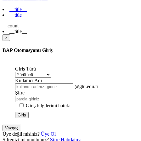
__title__
__title__
__count__
__title__
×
BAP Otomasyonu Giriş
Giriş Türü
Kullanıcı Adı
@gtu.edu.tr
Şifre
Giriş bilgilerimi hatırla
Giriş
Vazgeç
Üye değil misiniz?
Üye Ol
Şifrenizi mi unuttunuz?
Şifre Hatırlatma