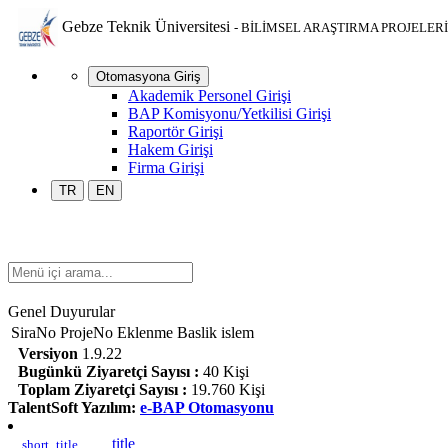
Gebze Teknik Üniversitesi
- BİLİMSEL ARAŞTIRMA PROJELE
Otomasyona Giriş
Akademik Personel Girişi
BAP Komisyonu/Yetkilisi Girişi
Raportör Girişi
Hakem Girişi
Firma Girişi
TR
EN
Genel Duyurular
SiraNo
ProjeNo
Eklenme
Baslik
islem
Versiyon
1.9.22
Bugünkü Ziyaretçi Sayısı :
40 Kişi
Toplam Ziyaretçi Sayısı :
19.760 Kişi
TalentSoft Yazılım:
e-BAP Otomasyonu
__title__
__short_title__